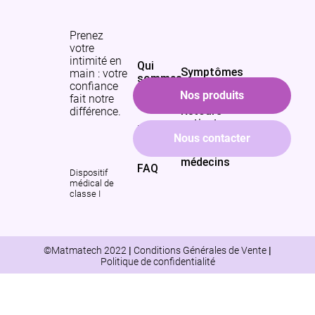
l’article
Prenez
votre
intimité en
Qui
Symptômes
main : votre
sommes-
traîtés
confiance
nous
Nos produits
fait notre
?
Retours
différence.
patientes
La
Nous contacter
Instagram
Facebook
radiofréquence
Retours
médecins
FAQ
Dispositif
médical de
classe I
©Matmatech 2022
|
Conditions Générales de Vente
|
Politique de confidentialité